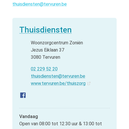
thuisdiensten@tervuren.be
Contact
Thuisdiensten
Adres
Woonzorgcentrum Zoniën
Jezus Eiklaan 37
,
3080
Tervuren
Tel.
02 229 52 20
E-mail
thuisdiensten
@
tervuren.be
Website
www.tervuren.be/thuiszorg
Facebook Thuisdiensten
Vandaag
Open van
08:00
tot
12:30
uur
&
13:00
tot