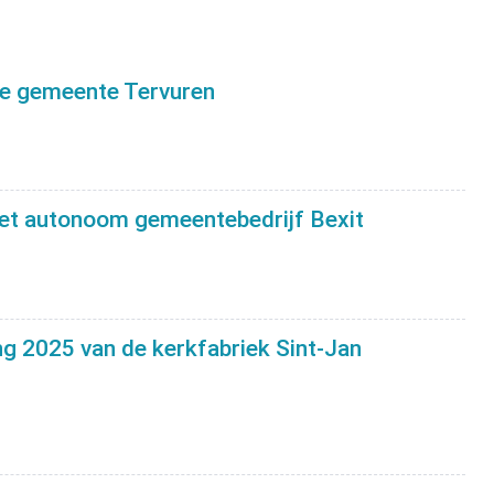
n
 de gemeente Tervuren
 het autonoom gemeentebedrijf Bexit
ng 2025 van de kerkfabriek Sint-Jan