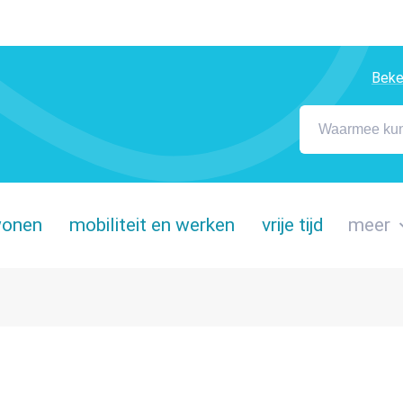
Beke
Waarmee kunnen
wonen
mobiliteit en werken
vrije tijd
meer