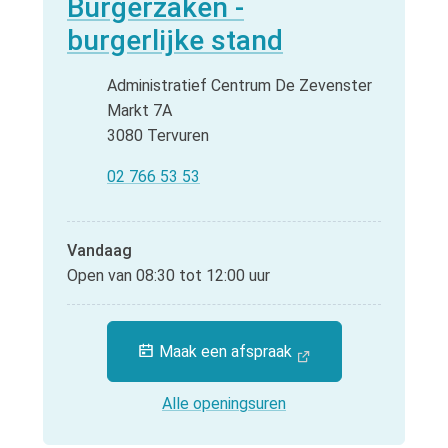
Contact
Burgerzaken -
burgerlijke stand
Adres
Administratief Centrum De Zevenster
Markt 7A
,
3080
Tervuren
Tel.
02 766 53 53
Vandaag
Open van
08:30
tot
12:00
uur
Maak een afspraak
Burgerzaken - burgerli
Alle openingsuren