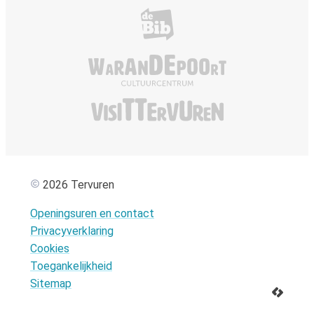
Bibliotheek Tervuren
De Warandepoor
Visit Tervuren
2026 Tervuren
Openingsuren en contact
Privacyverklaring
Cookies
Toegankelijkheid
Sitemap
LCP nv 