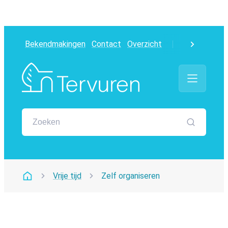
Naar inhoud
Bekendmakingen
Contact
Overzicht
Hoog con
scroll naa
Tervuren
Menu
Waarmee kunnen we jou helpen?
Zoeken
Vrije tijd
Zelf organiseren
Startpagina